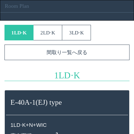
Room Plan
1LD·K
2LD·K
3LD·K
間取り一覧へ戻る
1LD·K
E-40A-1(EJ) type
1LD·K+N+WIC