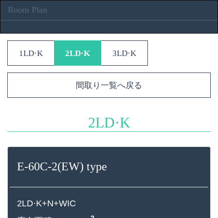
Room Plan
1LD·K
2LD·K
3LD·K
間取り一覧へ戻る
2LD·K
E-60C-2(EW) type
2LD·K+N+WIC