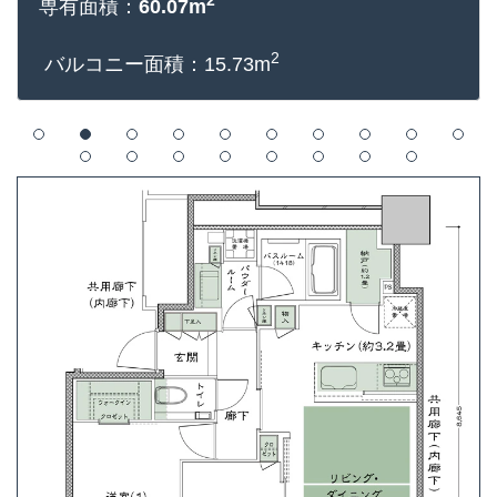
2
専有面積：
60.07m
2
バルコニー面積：15.73m