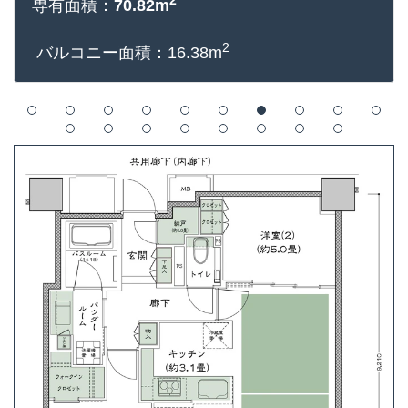
2
専有面積：
70.82m
2
バルコニー面積：16.38m