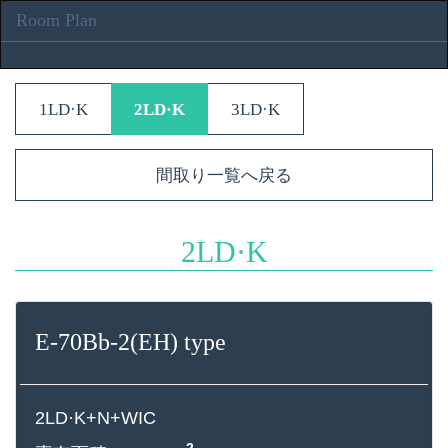
Room Plan
1LD·K
2LD·K
3LD·K
間取り一覧へ戻る
2LD·K
E-70Bb-2(EH) type
2LD·K+N+WIC