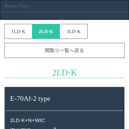
Room Plan
1LD·K
2LD·K
3LD·K
間取り一覧へ戻る
2LD·K
E-70Af-2 type
2LD·K+N+WIC