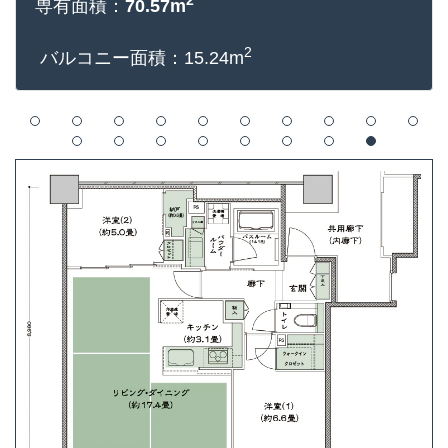
2
専有面積：
70.57m
2
バルコニー面積：15.24m