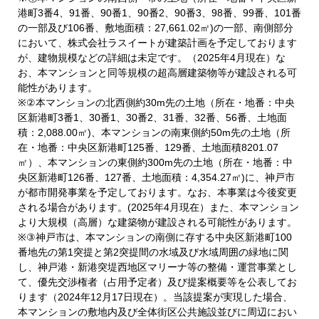
港町3番4、91番、90番1、90番2、90番3、98番、99番、101番
の一部及び106番、敷地面積：27,661.02㎡)の一部、南側部分
において、株式会社ラスイートが建築計画を予定しております
が、建物規模などの詳細は未定です。（2025年4月現在）な
お、本マンションと同等規模の超高層建築物等が建設される可
能性があります。
※②本マンションの北西側約30m先の土地（所在・地番：中央
区新港町3番1、30番1、30番2、31番、32番、56番、土地面
積：2,088.00㎡)、本マンションの南東側約50m先の土地（所
在・地番：中央区新港町125番、129番、土地面積8201.07
㎡）、本マンションの東側約300m先の土地（所在・地番：中
央区新港町126番、127番、土地面積：4,354.27㎡)に、神戸市
が都市開発事業を予定しております。なお、本事業は今後変更
される場合があります。(2025年4月現在）また、本マンション
より大規模（高層）な建築物が建設される可能性があります。
※③神戸市は、本マンションの南側に存する中央区新港町100
番地先の第1突提と第2突提間の水域及び水域周囲の緑地に関
し、神戸港・新港突堤西地区マリーナ等の整備・運営事業とし
て、優先交渉権者（占用予定者）及び提案概要等を公表してお
ります（2024年12月17日現在）。当該提案が実現した場合、
本マンションの敷地内及び全体街区公共施設並びに周辺におい