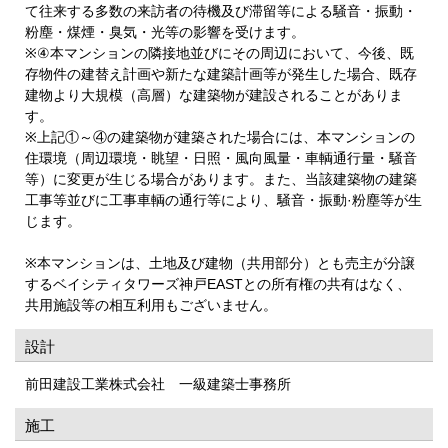
て往来する多数の来訪者の待機及び滞留等による騒音・振動・
粉塵・煤煙・臭気・光等の影響を受けます。
※④本マンションの隣接地並びにその周辺において、今後、既
存物件の建替え計画や新たな建築計画等が発生した場合、既存
建物より大規模（高層）な建築物が建設されることがありま
す。
※上記①～④の建築物が建築された場合には、本マンションの
住環境（周辺環境・眺望・日照・風向風量・車輌通行量・騒音
等）に変更が生じる場合があります。また、当該建築物の建築
工事等並びに工事車輌の通行等により、騒音・振動·粉塵等が生
じます。
※本マンションは、土地及び建物（共用部分）とも売主が分譲
するベイシティタワーズ神戸EASTとの所有権の共有はなく、
共用施設等の相互利用もございません。
設計
前田建設工業株式会社 一級建築士事務所
施工