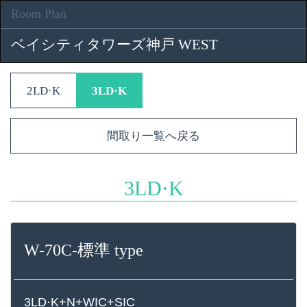
Room Plan
ベイシティタワーズ神戸 WEST
2LD·K
3LD·K
間取り一覧へ戻る
3LD·K
W-70C-標準 type
3LD·K+N+WIC+SIC