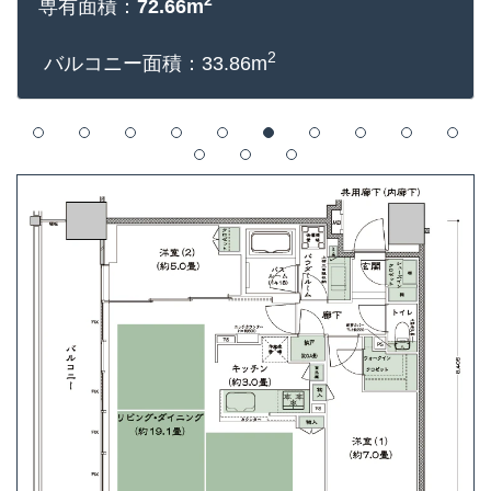
2
専有面積：
72.66m
2
バルコニー面積：33.86m