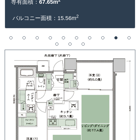
2
専有面積：
67.65m
2
バルコニー面積：15.56m