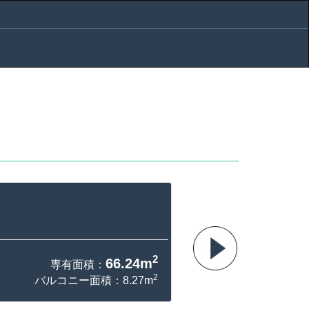
2
66.24m
専有面積：
2
バルコニー面積：8.27m