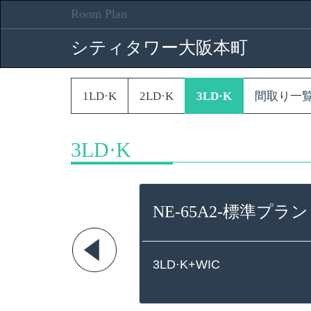
Room Plan
シティタワー大阪本町
1LD·K
2LD·K
3LD·K
間取り一
3LD·K
NE-65A2-標準プラン t
3LD·K+WIC