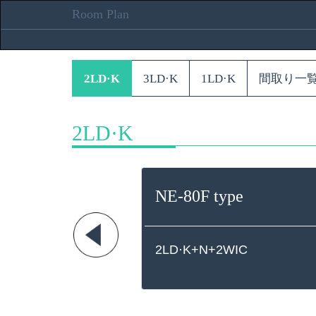
Room Plan
2LD·K
3LD·K
1LD·K
間取り一
2LD·K
NE-80F type
2LD·K+N+2WIC