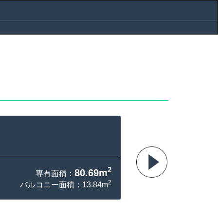
2
80.69m
専有面積：
2
バルコニー面積：13.84m