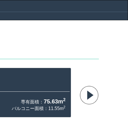
2
75.63m
専有面積：
2
バルコニー面積：11.55m