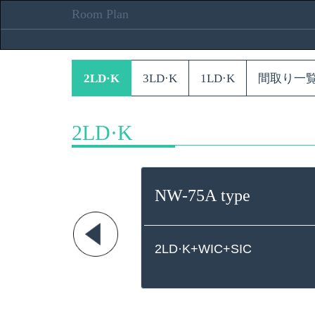
Room Plan
2LD·K
3LD·K
1LD·K
間取り一
2LD·K
NW-75A type
2LD·K+WIC+SIC