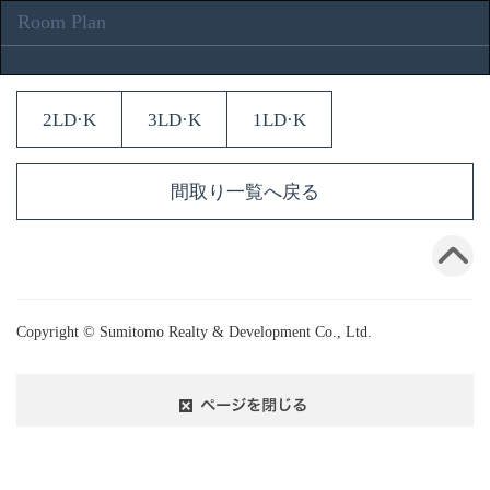
Room Plan
2LD·K
3LD·K
1LD·K
間取り一覧へ戻る
Copyright © Sumitomo Realty & Development Co., Ltd.