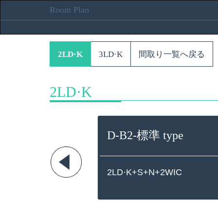
Room Plan
2LD·K
3LD·K
間取り一覧へ戻る
2LD·K
D-B2-標準 type
2LD·K+S+N+2WIC