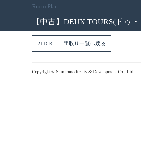
Room Plan
【中古】DEUX TOURS(ドゥ
2LD·K
間取り一覧へ戻る
Copyright © Sumitomo Realty & Development Co., Ltd.