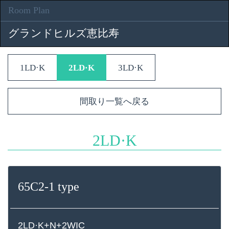
Room Plan
グランドヒルズ恵比寿
1LD·K
2LD·K
3LD·K
間取り一覧へ戻る
2LD·K
65C2-1 type
2LD·K+N+2WIC