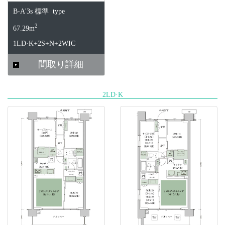
B-A'3s 標準 type
2
67.29m
1LD·K+2S+N+2WIC
間取り詳細
2LD·K