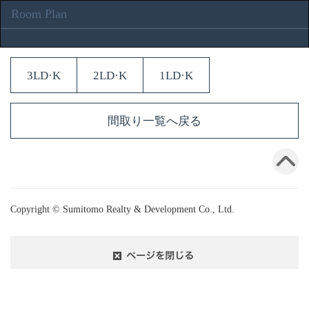
Room Plan
3LD·K
2LD·K
1LD·K
間取り一覧へ戻る
Copyright © Sumitomo Realty & Development Co., Ltd.