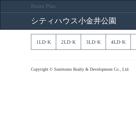
Room Plan
シティハウス小金井公園
1LD·K
2LD·K
3LD·K
4LD·K
Copyright © Sumitomo Realty & Development Co., Ltd.