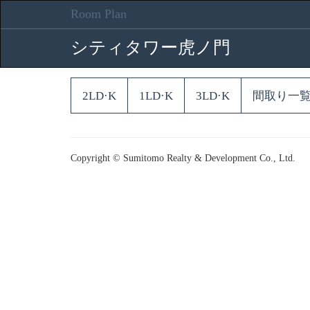
Room Plan
シティタワー虎ノ門
2LD·K
1LD·K
3LD·K
間取り一
Copyright © Sumitomo Realty & Development Co., Ltd.