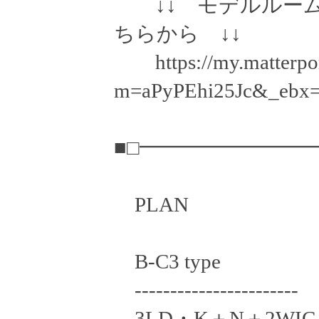
↓↓ モデルルーム
ちらから ↓↓
https://my.matterpor
m=aPyPEhi25Jc&_ebx=1
■□━━━━━━━━
PLAN
B-C3 type
-----------------------
3LD・K＋N＋2WIC