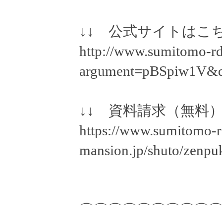
↓↓ 公式サイトはこち
http://www.sumitomo-rd
argument=pBSpiw1V&d
↓↓ 資料請求（無料）
https://www.sumitomo-r
mansion.jp/shuto/zenpuk
⌒⌒⌒⌒⌒⌒⌒⌒⌒