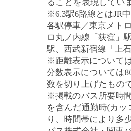
ることを表現してい
※6.3駅6路線とはJ
各駅停車／東京メト
ロ丸ノ内線「荻窪」
駅、西武新宿線「上
※距離表示について
分数表示については8
数を切り上げたもの
※掲載のバス所要時
を含んだ通勤時(カッ
り、時間帯により多
バス株式会社・関東バス