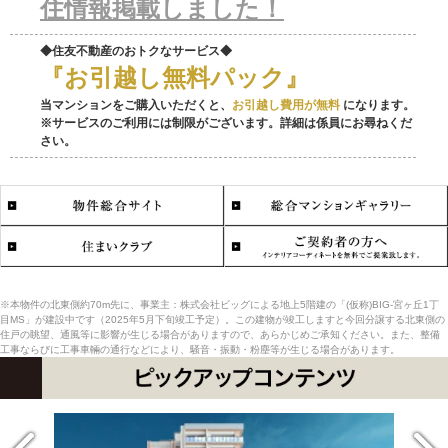
住情報掲載しました！
◆住友不動産のおトクなサービス◆
『お引越し無料パック』
当マンションをご購入いただくと、
お引越し費用が無料
になります。
※サービスのご利用には制限がございます。詳細は係員にお尋ねくだ
さい。
※本物件の北東側約70m先に、事業主：株式会社ビッグによる地上5階建の「(仮称)BIG-宮ヶ丘1丁
目MS」が建設中です（2025年5月下旬竣工予定）。この建物が竣工しますと今回分譲する北東側の
住戸の眺望、通風等に影響が生じる場合がありますので、あらかじめご承知ください。また、整備
工事ならびに工事車輛の通行などにより、騒音・振動・粉塵等が生じる場合があります。