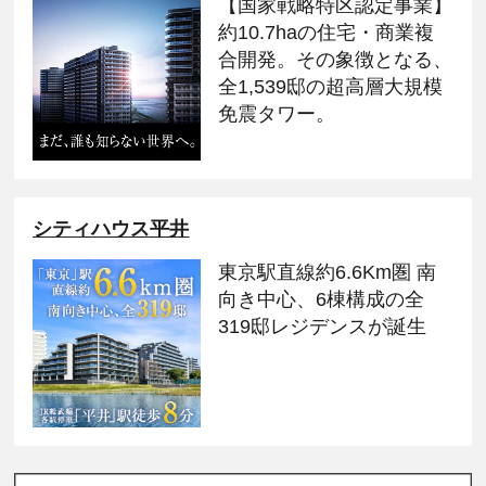
【国家戦略特区認定事業】
約10.7haの住宅・商業複
合開発。その象徴となる、
全1,539邸の超高層大規模
免震タワー。
シティハウス平井
東京駅直線約6.6Km圏 南
向き中心、6棟構成の全
319邸レジデンスが誕生