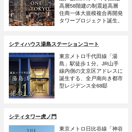
高層58階建の制震超高層
住商一体大規模複合再開発
タワープロジェクト誕生。
シティハウス湯島ステーションコート
東京メトロ千代田線「湯
島」駅徒歩１分。JR山手
線内側の文京区アドレスに
誕生する、全戸南向き都市
型レジデンス全68邸
シティタワー虎ノ門
東京メトロ日比谷線「神谷