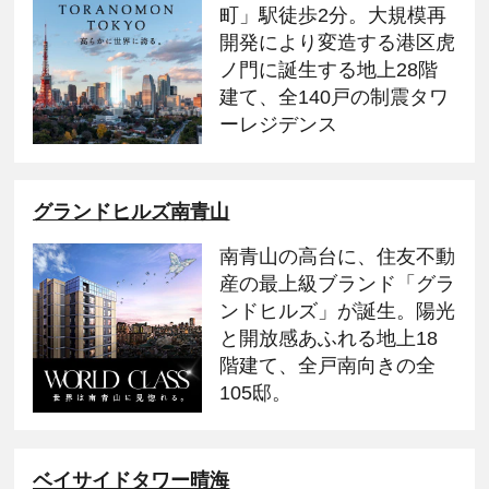
町」駅徒歩2分。大規模再
開発により変造する港区虎
ノ門に誕生する地上28階
建て、全140戸の制震タワ
ーレジデンス
グランドヒルズ南青山
南青山の高台に、住友不動
産の最上級ブランド「グラ
ンドヒルズ」が誕生。陽光
と開放感あふれる地上18
階建て、全戸南向きの全
105邸。
ベイサイドタワー晴海