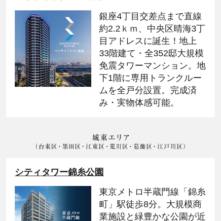
銀座4丁目交差点まで直線
約2.2ｋｍ、中央区晴海3丁
目アドレスに誕生！地上
33階建て・全352邸大規模
免震タワーマンション。地
下1階に専用トランクルー
ムを全戸分設置。完成済
み・実物体感可能。
シティタワー錦糸公園
東京メトロ半蔵門線「錦糸
町」駅徒歩8分。大規模商
業施設と緑豊かな公園が近