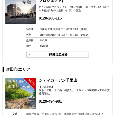
プロジェクト)
すごい駅前プロジェクト、ついに始動。JR「住道」駅、駅デ
ッキ直結1分の大規模レジデンス誕生。
0120-286-115
所在地
大阪府大東市住道二丁目1320番1（地番）
交通
JR学研都市線(片町線)「住道」駅 徒歩1分
総戸数
285戸
階数
15階建
吹田市エリア
シティガーデン千里山
【分譲宅地】
阪急千里線「千里山」徒歩7分。大阪メトロ堺筋線へ直結の交
通利便性。
0120-494-981
交通
阪急千里線「千里山」徒歩7分・北大阪急行「緑地公園」徒歩14分