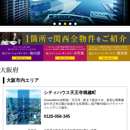
大阪市内エリア
シティハウス天王寺堀越町
OsakaMetro谷町線「天王寺」駅まで徒歩５分、多彩な商業施
設や天王寺公園が近接する住環境に 総戸数56邸のプライベー
トレジデンス誕生。
0120-056-345