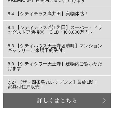
PREMIUM-】建物内ご覧いただけます
8.4 【シティテラス高井田】実物体感！
8.4 【シティテラス若江岩田】スーパー・ドラ
ッグストア隣接※ ３LD・K 3,800万円～
8.3 【シティハウス天王寺堀越町】マンション
ギャラリーご来場予約受付！
8.3 【シティタワー天王寺】建物内ご覧いただ
けます
7.27 【ザ・四条烏丸レジデンス】最終1邸！
家具付住戸販売！