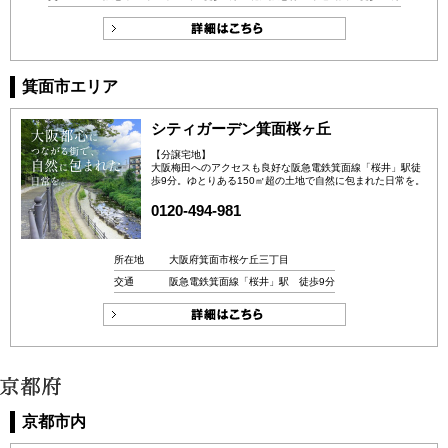
箕面市エリア
シティガーデン箕面桜ヶ丘
【分譲宅地】
大阪梅田へのアクセスも良好な阪急電鉄箕面線「桜井」駅徒
歩9分。ゆとりある150㎡超の土地で自然に包まれた日常を。
0120-494-981
所在地
大阪府箕面市桜ケ丘三丁目
交通
阪急電鉄箕面線「桜井」駅 徒歩9分
京都市内