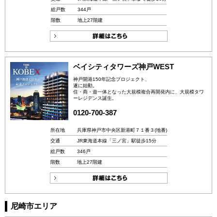
総戸数
344戸
階数
地上27階建
ベイシティタワーズ神戸WEST
神戸開港150年記念プロジェクト、
遂に始動。
住・商・遊一体となった大規模複合再開発内に、大規模タワ
ーレジデンス誕生。
0120-700-387
所在地
兵庫県神戸市中央区新港町７１番３(地番)
交通
JR東海道本線「三ノ宮」駅徒歩15分
総戸数
346戸
階数
地上27階建
尼崎市エリア