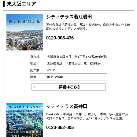
東大阪エリア
シティテラス若江岩田
近鉄奈良線「若江岩田」駅より徒歩8分。南向き中心の全436
邸の大規模レジデンスが誕生。
0120-008-436
所在地
大阪府東大阪市瓜生堂1丁目172番2他(地番)
交通
近鉄奈良線 「若江岩田」駅 徒歩8分
総戸数
436戸
階数
地上12階建
シティテラス高井田
OsakaMetro中央線「高井田」駅より「本町」駅へ直通12分
の好アクセス。全戸南向き、全198邸レジデンスが誕生。
0120-852-005