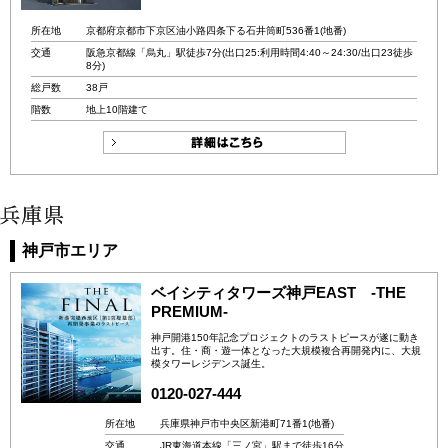
所在地
京都府京都市下京区油小路四条下る石井筒町536番1(地番)
交通
阪急京都線「烏丸」駅徒歩7分(出口25:利用時間4:40～24:30/出口23徒歩
8分)
総戸数
38戸
階数
地上10階建て
神戸市エリア
ベイシティタワーズ神戸EAST -THE
PREMIUM-
神戸開港150年記念プロジェクトのラストピースが遂に動き
出す。住・商・遊一体となった大規模複合再開発内に、大規
模タワーレジデンス誕生。
0120-027-444
所在地
兵庫県神戸市中央区新港町71番1(地番)
交通
JR東海道本線「三ノ宮」駅まで徒歩16分