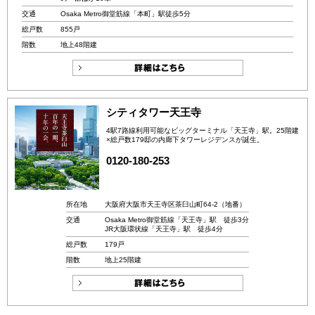
交通
Osaka Metro御堂筋線「本町」駅徒歩5分
総戸数
855戸
階数
地上48階建
シティタワー天王寺
4駅7路線利用可能なビッグターミナル「天王寺」駅。25階建
×総戸数179邸の内廊下タワーレジデンスが誕生。
0120-180-253
所在地
大阪府大阪市天王寺区茶臼山町64‐2（地番）
交通
Osaka Metro御堂筋線「天王寺」駅 徒歩3分
JR大阪環状線「天王寺」駅 徒歩4分
総戸数
179戸
階数
地上25階建