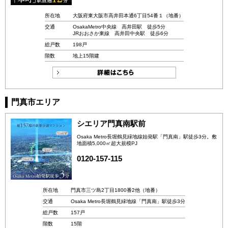
所在地
大阪府東大阪市高井田本通6丁目54番１（地番）
交通
OsakaMetro中央線 高井田駅 徒歩5分
JRおおさか東線 高井田中央駅 徒歩6分
総戸数
198戸
階数
地上15階建
門真市エリア
シエリア門真南駅前
Osaka Metro長堀鶴見緑地線始発駅「門真南」駅徒歩3分。敷
地面積5,000㎡超大規模PJ
0120-157-115
所在地
門真市三ツ島2丁目1800番2他（地番）
交通
Osaka Metro長堀鶴見緑地線「門真南」駅徒歩3分
総戸数
157戸
階数
15階