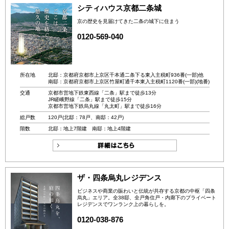
シティハウス京都二条城
京の歴史を見届けてきた二条の城下に住まう
0120-569-040
所在地
北邸：京都府京都市上京区千本通二条下る東入主税町936番(一部)他
南邸：京都府京都市上京区竹屋町通千本東入主税町1120番(一部)(地番)
交通
京都市営地下鉄東西線「二条」駅まで徒歩13分
JR嵯峨野線「二条」駅まで徒歩15分
京都市営地下鉄烏丸線「丸太町」駅まで徒歩16分
総戸数
120戸(北邸：78戸、南邸：42戸)
階数
北邸：地上7階建 南邸：地上4階建
ザ・四条烏丸レジデンス
ビジネスや商業の賑わいと伝統が共存する京都の中枢「四条
烏丸」エリア。全38邸、全戸角住戸・内廊下のプライベート
レジデンスでワンランク上の暮らしを。
0120-038-876