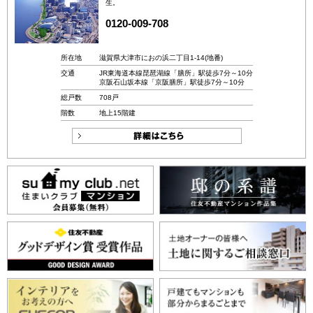
生。
0120-009-708
所在地
滋賀県大津市におの浜二丁目1-14(地番)
交通
JR東海道本線琵琶湖線「膳所」駅徒歩7分～10分
京阪石山坂本線「京阪膳所」駅徒歩7分～10分
総戸数
708戸
階数
地上15階建