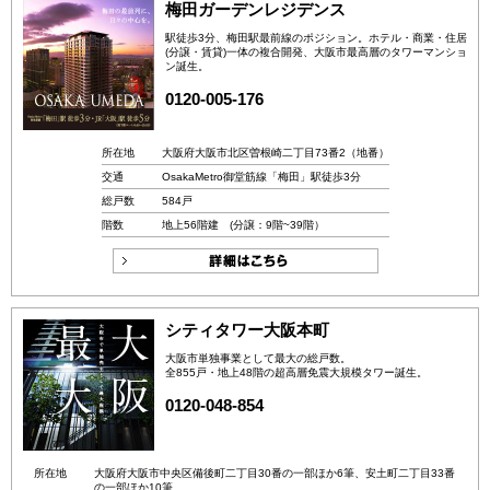
梅田ガーデンレジデンス
駅徒歩3分、梅田駅最前線のポジション。ホテル・商業・住居
(分譲・賃貸)一体の複合開発、大阪市最高層のタワーマンショ
ン誕生。
0120-005-176
所在地
大阪府大阪市北区曽根崎二丁目73番2（地番）
交通
OsakaMetro御堂筋線「梅田」駅徒歩3分
総戸数
584戸
階数
地上56階建 (分譲：9階~39階）
シティタワー大阪本町
大阪市単独事業として最大の総戸数。
全855戸・地上48階の超高層免震大規模タワー誕生。
0120-048-854
所在地
大阪府大阪市中央区備後町二丁目30番の一部ほか6筆、安土町二丁目33番
の一部ほか10筆