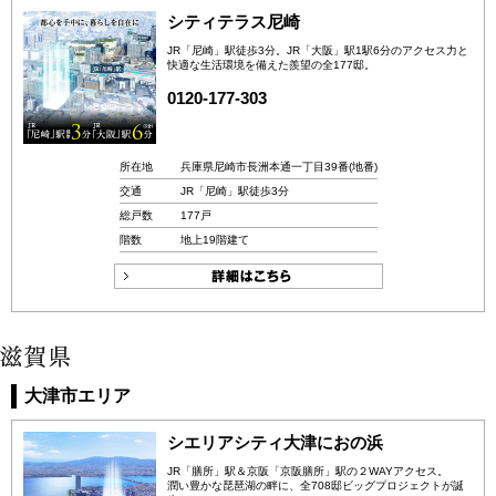
シティテラス尼崎
JR「尼崎」駅徒歩3分。JR「大阪」駅1駅6分のアクセス力と
快適な生活環境を備えた羨望の全177邸。
0120-177-303
所在地
兵庫県尼崎市長洲本通一丁目39番(地番)
交通
JR「尼崎」駅徒歩3分
総戸数
177戸
階数
地上19階建て
大津市エリア
シエリアシティ大津におの浜
JR「膳所」駅＆京阪「京阪膳所」駅の２WAYアクセス。
潤い豊かな琵琶湖の畔に、全708邸ビッグプロジェクトが誕