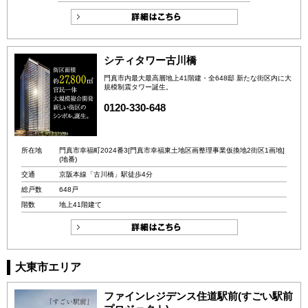
シティタワー古川橋
門真市内最大最高層地上41階建・全648邸 新たな街区内に大
規模制震タワー誕生。
0120-330-648
所在地
門真市幸福町2024番3[門真市幸福東土地区画整理事業仮換地2街区1画地]
(地番)
交通
京阪本線「古川橋」駅徒歩4分
総戸数
648戸
階数
地上41階建て
大東市エリア
ファインレジデンス住道駅前(すごい駅前