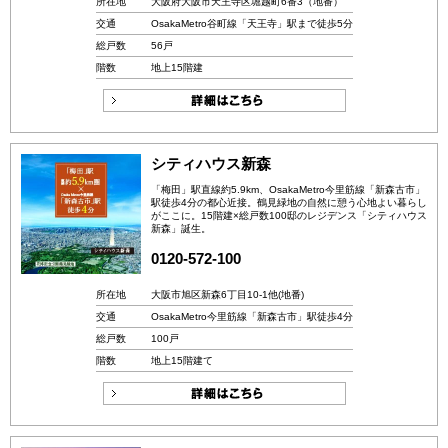
所在地
大阪府大阪市天王寺区堀越町6番3（地番）
交通
OsakaMetro谷町線「天王寺」駅まで徒歩5分
総戸数
56戸
階数
地上15階建
シティハウス新森
「梅田」駅直線約5.9km、OsakaMetro今里筋線「新森古市」
駅徒歩4分の都心近接。鶴見緑地の自然に憩う心地よい暮らし
がここに。15階建×総戸数100邸のレジデンス「シティハウス
新森」誕生。
0120-572-100
所在地
大阪市旭区新森6丁目10-1他(地番)
交通
OsakaMetro今里筋線「新森古市」駅徒歩4分
総戸数
100戸
階数
地上15階建て