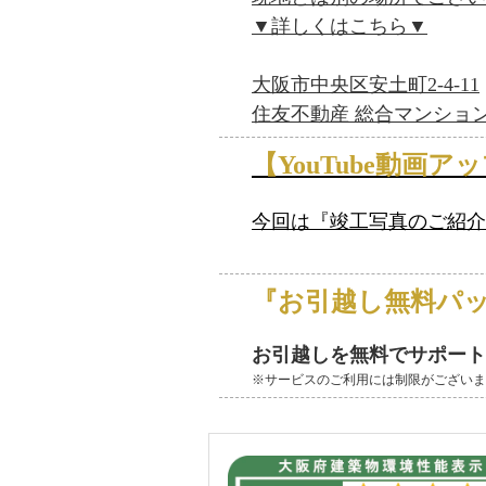
▼詳しくはこちら▼
大阪市中央区安土町2-4-11
住友不動産 総合マンショ
【YouTube動画
今回は
『竣工写真のご紹介
『お引越し無料パ
お引越しを無料でサポート
※サービスのご利用には制限がございま