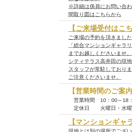
※詳細は係員にお問い合わ
間取り図はこちらから
【ご来場受付はこ
ご来場の予約を頂きました
「総合マンションギャラリ
まで
お越しくださいませ。
シティテラス高井田の現地
スタッフが常駐しておりま
ご注意くださいませ。
【営業時間のご案
営業時間
10
：
00
～
18
定休日 火曜日・水曜日
【マンションギャ
現地とは別の場所でござい