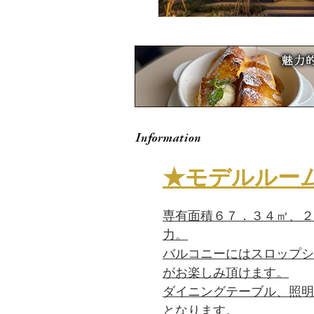
★
モデルルー
専有面積６７．３４㎡、２
力。
バルコニーにはスロップシ
がお楽しみ頂けます。
ダイニングテーブル、照明
となります。