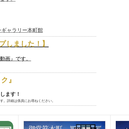
ンギャラリー本町館
アップしました！】
動画
』
です。
ック』
します！
す。詳細は係員にお尋ねください。