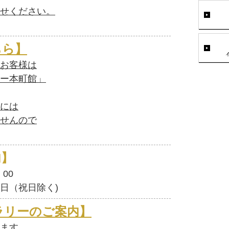
せください。
ちら】
お客様は
ー本町館」
には
せんので
内】
：
00
（祝日除く)
ラリーのご案内】
ます。