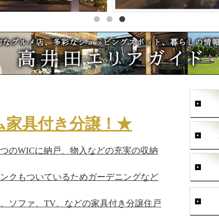
ム家具付き分譲！★
つのWICに納戸、物入などの充実の収納
ンクもついているためガーデニングなど
、ソファ、TV、などの家具付き分譲住戸