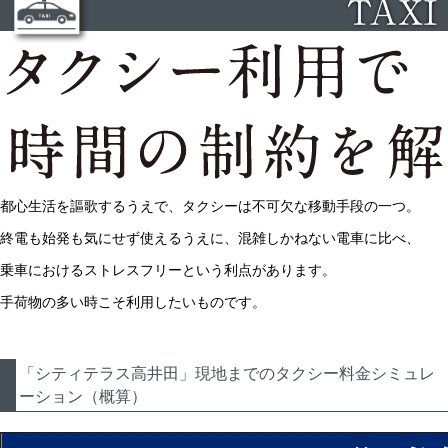
都心生活を
謳歌するうえで、
タクシーは
不可欠な
移動手段の一つ。
終電も始発も
気にせず
使えるうえに、
混雑しかねない
電車に比べ、
乗車における
ストレスフリーという利点があります。
手荷物の
多い時こそ
利用したいものです。
「シティテラス高井田」現地までのタクシー料金シミュレ
ーション（概算）