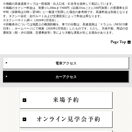
※掲載の高速道路マップは一部道路・出入口名・IC名等を抜粋して表記しています。
※掲載のタクシー料金は、初乗り1,200mまで600円（以後231mごとに100円加算）の普通車を日
中時（深夜時は22時～翌5時）に一般道で利用した場合の参考例です。高速料金は別途となりま
す。タクシー会社・走行ルートおよび交通状況によって料金は異なります。
※タクシーサイト調べ（2026年2月現在）。
※距離表示については地図上の概測距離を、車での分数は、高速道路は「ドラぷら（NEXCO東
日本）」ホームページにて検索（2026年2月現在）したものです。ただし、天候不順、周辺の交
通状況（朝・夕の混雑、交通事故等）等により大幅な遅延が生じる場合があります。
電車アクセス
カーアクセス