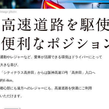
image photo
通勤やレジャーなど、
愛車が活躍できる環境は
ドライバーにとって
大きな喜び。
「シティテラス高井田」
からは
阪神高速13号
「高井田」入口へ
約0.4km。
都心部にも
遠方への
レジャーにも、
高速道路を
快適に
ご利用
いただけます。