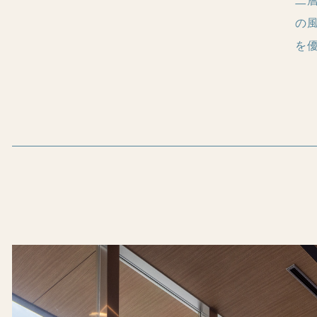
二
の
を