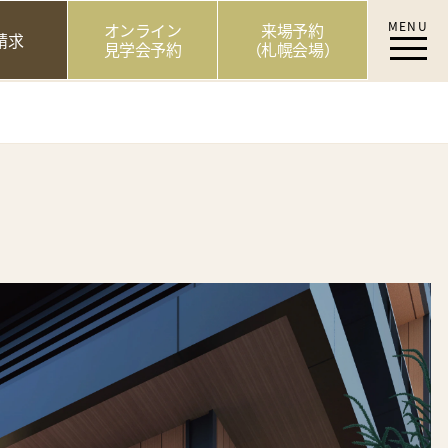
MENU
オンライン
来場予約
請求
見学会予約
（札幌会場）