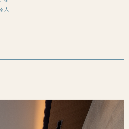
。街
る人