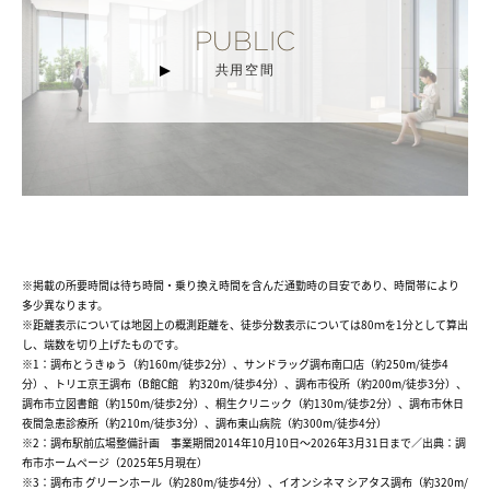
PUBLIC
共用空間
※掲載の所要時間は待ち時間・乗り換え時間を含んだ通勤時の目安であり、時間帯により
多少異なります。
※距離表示については地図上の概測距離を、徒歩分数表示については80ｍを1分として算出
し、端数を切り上げたものです。
※1：調布とうきゅう（約160m/徒歩2分）、サンドラッグ調布南口店（約250m/徒歩4
分）、トリエ京王調布（B館C館 約320m/徒歩4分）、調布市役所（約200m/徒歩3分）、
調布市立図書館（約150m/徒歩2分）、桐生クリニック（約130m/徒歩2分）、調布市休日
夜間急患診療所（約210m/徒歩3分）、調布東山病院（約300m/徒歩4分）
※2：調布駅前広場整備計画 事業期間2014年10月10日～2026年3月31日まで／出典：調
布市ホームページ（2025年5月現在）
※3：調布市 グリーンホール（約280m/徒歩4分）、イオンシネマ シアタス調布（約320m/