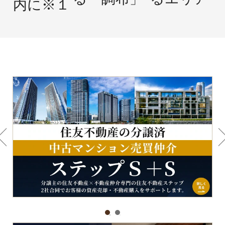
内に
※１