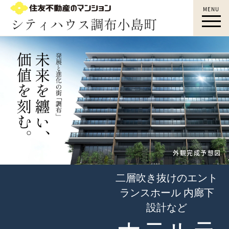
MENU
調布駅徒歩5分｜シティハウス調布小島町｜調
布 新築マンション｜すみふ調布｜住友不動産
外観完成予想図
二層吹き抜けのエント
ランスホール 内廊下
設計など