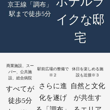
ホテルラ
京王線
「調布」
駅まで徒歩
5
分
イクな邸
宅
商業施設、スー
駅前広場の整備で
休日を楽しめる施
パー、公共施
※２
設も近接
※３
設、総合病院
さらに進
自然と文化
すべてが
化を遂げ
が共生す
徒歩5分
る
「調布」
るエリア