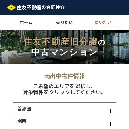
の合同仲介
ホーム
売りたい
買いたい
住友不動産旧分譲
の
中古マンション
売出中物件情報
ご希望のエリアを選択し、
対象物件をクリックしてください。
首都圏
関西