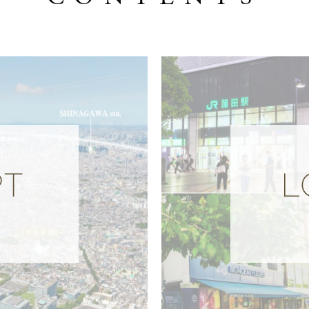
るマンション
き区画36台分 ★ハイルーフ車も対応可
ださい。
T
L