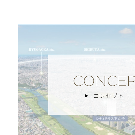
【平置き駐車場】のあ
★駐車場付置率44％超 ★平置
詳しくは係員までお問合せく
CONCEP
コンセプト