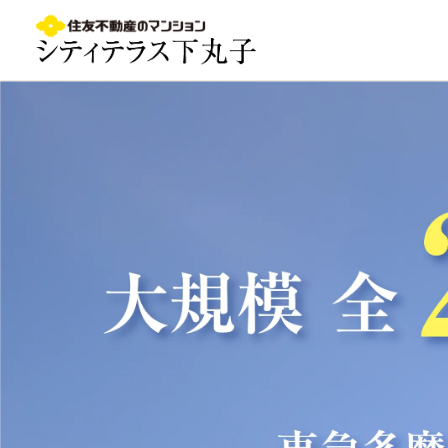
鵜の木駅徒歩7分｜シティテラス下丸子｜大田区 新築マン