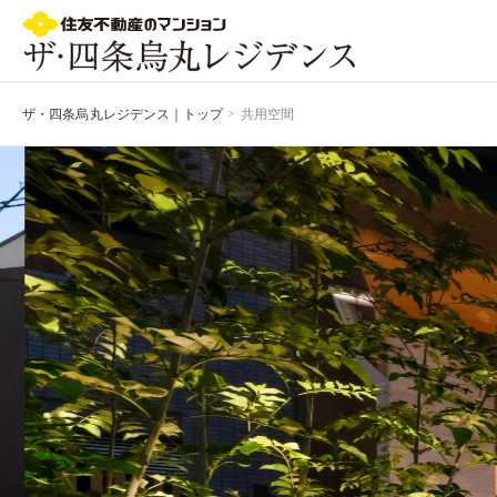
烏丸駅徒歩7分｜ザ・四条烏丸レジデンス｜四条烏丸 マンション｜すみふ四条烏丸｜住友不動産
ザ・四条烏丸レジデンス｜トップ
>
共用空間