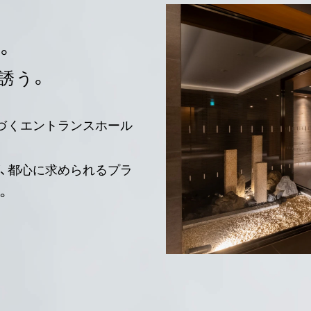
。
誘う。
づくエントランスホール
、都心に求められるプラ
。