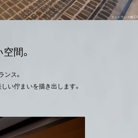
エントランス竣工写真
い空間。
ランス。
美しい佇まいを描き出します。