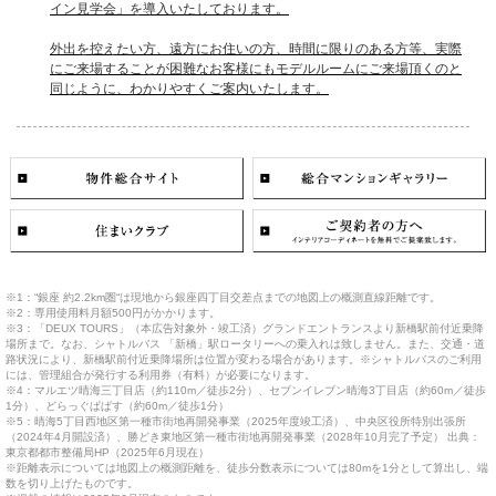
イン見学会」を導入いたしております。
外出を控えたい方、遠方にお住いの方、時間に限りのある方等、実際
にご来場することが困難なお客様にもモデルルームにご来場頂くのと
同じように、わかりやすくご案内いたします。
※1：“銀座 約2.2km圏“は現地から銀座四丁目交差点までの地図上の概測直線距離です。
※2：専用使用料月額500円がかかります。
※3：「DEUX TOURS」（本広告対象外・竣工済）グランドエントランスより新橋駅前付近乗降
場所まで。なお、シャトルバス 「新橋」駅ロータリーへの乗入れは致しません。また、交通・道
路状況により、新橋駅前付近乗降場所は位置が変わる場合があります。※シャトルバスのご利用
には、管理組合が発行する利用券（有料）が必要になります。
※4：マルエツ晴海三丁目店（約110m／徒歩2分）、セブンイレブン晴海3丁目店（約60m／徒歩
1分）、どらっぐぱぱす（約60m／徒歩1分）
※5：晴海5丁目西地区第一種市街地再開発事業（2025年度竣工済）、中央区役所特別出張所
（2024年4月開設済）、勝どき東地区第一種市街地再開発事業（2028年10月完了予定） 出典：
東京都都市整備局HP（2025年6月現在）
※距離表示については地図上の概測距離を、徒歩分数表示については80mを1分として算出し、端
数を切り上げたものです。