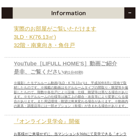
実際のお部屋がご覧いただけます
3LD・K(76.13㎡)
32階・南東向き・角住戸
YouTube［LIFULL HOME'S］動画ご紹介
是非、ご覧ください
(約1分40秒)
※撮影したモデルルーム動画(3LD・K 76.13㎡)は、平成30年8月に現地で取
材したものです。
※掲載の動画はモデルルームタイプの間取り・眺望等を撮
影したもので、階数や各住戸により設備・仕様、眺望等は異なる場合があり
ます。
※モデルルームの仕様等は施工上の都合・改良等により変更になる場
合があります。また周辺環境・眺望は将来変わる場合があります。
※動画内
の家具・調度品等には一部オプション（有償）が含まれる場合があります。
『オンライン見学会』開催
お客様がご来場せずに、当マンションを
Web
にて見学できる「オンラ