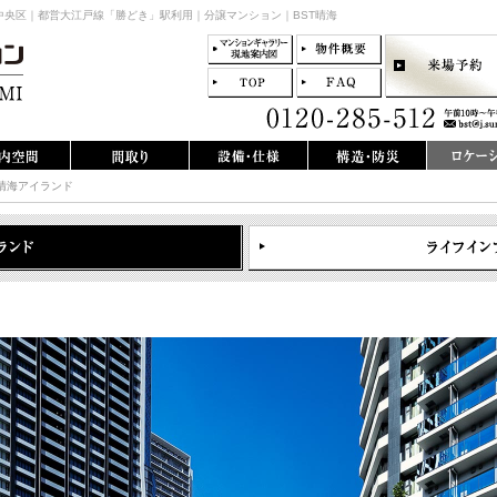
央区｜都営大江戸線「勝どき」駅利用｜分譲マンション｜BST晴海
晴海アイランド