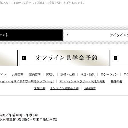
については80mを1分として算出し、端数を切り上げたものです。
ザイン
共用空間
室内空間
間取り
設備・仕様
構造・防災
ロケーション
ア
ション ベイサイドタワー晴海トップページ
マンションギャラリー・現地案内図
物件概要
来場予約
オンライン見学会予約
資料請求