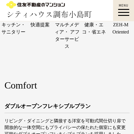
MENU
調布駅徒歩5分｜シティハウス調布小島町｜調
キッチン・
快適提案
マルチメデ
健康・エ
ZEH-M
布 新築マンション｜アクセス｜すみふ調布｜
サニタリー
ィア・
アフ
コ・省エネ
Oriented
住友不動産
ターサービ
ス
Comfort
ダブルオープンフレキシブルプラン
リビング・ダイニングと隣接する洋室を可動式間仕切り扉で
開放的な一体空間にもプライバシーの保たれた個室にも変更