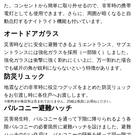
た。コンセントから簡単に取り外せるので、非常時の携帯
電灯としても使用できます。さらに、周囲が暗くなると自
動点灯するナイトライト機能も付いています。
オートドアガラス
災害時などに安全に避難できるようエントランス、サブエ
ントランスには強化ガラスを採用（一部除く）しました。
強化ガラスは衝撃に強く割れにくい上に、万一割れた場合
でも破片の角が鋭利にならないという特徴があります。
防災リュック
地震などの非常時に役立つグッズをまとめた防災リュック
をお引渡し時に各住戸へお渡しします。
※飲料水や食品等は含まれておりません。詳細は係員にお尋ねください。
バルコニー避難ハッチ
災害発生時、バルコニーを通って下階に降りられるよう各
階バルコニーの必要箇所に避難ハッチを設けました。避難
ハッチのない住戸は、バルコニーの隔板を破って同一階で