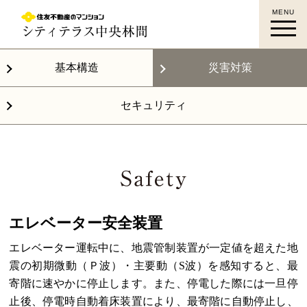
MENU
中央林間駅徒歩12分｜シティテラス中央林間｜
中央林間 新築マンション｜すみふ中央林間｜
基本構造
災害対策
住友不動産
セキュリティ
エレベーター安全装置
エレベーター運転中に、地震管制装置が一定値を超えた地
震の初期微動（Ｐ波）・主要動（S波）を感知すると、最
寄階に速やかに停止します。また、停電した際には一旦停
止後、停電時自動着床装置により、最寄階に自動停止し、