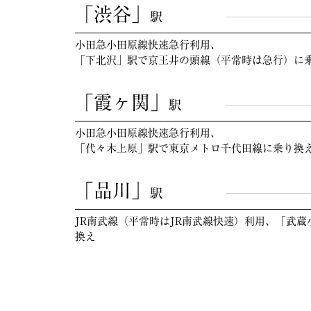
「渋谷」
駅
小田急小田原線快速急行利用、
「下北沢」駅で京王井の頭線（平常時は急行）に
「霞ヶ関」
駅
小田急小田原線快速急行利用、
「代々木上原」駅で東京メトロ千代田線に乗り換
「品川」
駅
JR南武線（平常時はJR南武線快速）利用、「武蔵
換え