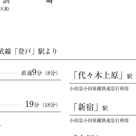
南武線「登戸」駅より
9
直通
分（8分）
「代々木上原」
駅
小田急小田原線快速急行利用
19
分（18分）
「新宿」
駅
小田急小田原線快速急行利用
え