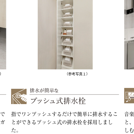
）
（参考写真１）
で
指でワンプッシュするだけで簡単に排水するこ
音
ガ
とができるプッシュ式の排水栓を採用しまし
と
。
た。
しむ