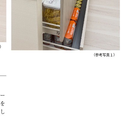
）
（参考写真１）
ー
を
し