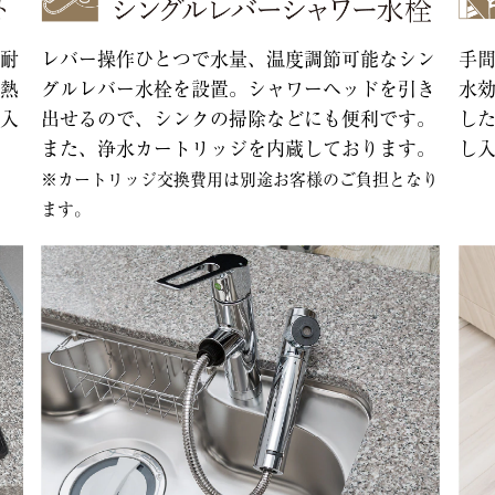
レバー操作ひとつで水量、温度調節可能なシン
耐
手
グルレバー水栓を設置。シャワーヘッドを引き
熱
水
出せるので、シンクの掃除などにも便利です。
入
し
また、浄水カートリッジを内蔵しております。
し
※カートリッジ交換費用は別途お客様のご負担となり
ます。