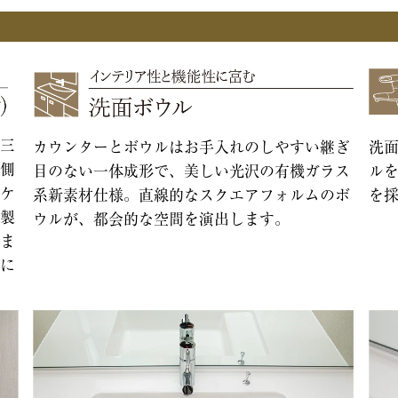
三
カウンターとボウルはお手入れのしやすい継ぎ
洗
側
目のない一体成形で、美しい光沢の有機ガラス
ル
ケ
系新素材仕様。直線的なスクエアフォルムのボ
を
製
ウルが、都会的な空間を演出します。
ま
に