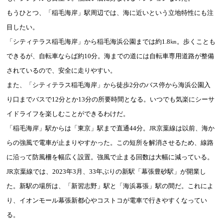
もうひとつ、「稲毛海岸」駅周辺では、海に近いという立地特性にも注
目したい。
「シティテラス稲毛海岸」から稲毛海浜公園までは約1.8㎞。歩くことも
できるが、自転車ならば約10分。海までの道には自転車専用道路が整備
されているので、安全に走りやすい。
また、「シティテラス稲毛海岸」から徒歩2分のバス停から海浜公園入
り口までバスで12分とか13分の所要時間となる。いつでも気楽にシーサ
イドライフを楽しむことができるわけだ。
「稲毛海岸」駅からは「東京」駅まで直通44分。JR京葉線は以前、海か
らの強風で電車が止まりやすかった。この短所を解消させるため、線路
に沿って防風柵を幅広く設置。強風で止まる回数は大幅に減っている。
JR京葉線では、2023年3月、33年ぶりの新駅「幕張豊砂駅」が開業し
た。新駅の場所は、「新習志野」駅と「海浜幕張」駅の間だ。これによ
り、イオンモール幕張新都心やコストコが電車で行きやすくなってい
る。