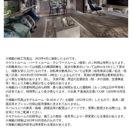
リビング・
ダイニング
※掲載の竣工写真は、2023年4月に撮影したものです。
※ゲストルーム・パーティルーム・テレワークルーム（個室）のご利用は有料となります。
※距離表示については地図上の概測距離を、徒歩分数表示については80ｍを1分として算出
し、端数を切り上げたものです。自転車分数表示については実測（稲毛海浜公園／起点：現
地／計測：2021年4月7日PM1時～2時台）によるものです。実測の所要時間は乗車状況等に
より異なる場合があります。但し、天候不順、周辺の交通状況（朝・夕の混雑、交通事故
等）等により大幅な遅延が生じる場合があります。
※掲載のバス所要時間は待ち時間・乗り換え時間を含んだ通勤時（カッコ内は日中平常時）
の目安であり、時間帯により多少異なります。※出典:千葉海浜交通バスHP（2020年10月現
在）
※掲載の写真はモデルルーム（B-A9タイプ）を撮影（2021年12月）したもので、家具・調
度品等オプション仕様は販売価格に含まれておりません。
※バルコニーの家具・植栽・調度品等の配置はイメージです。実際に配置される際には、安
全等に十分ご配慮ください。
※モデルルームの仕様等は、施工上の都合・改良等により一部変更になる場合があります。
※掲載の情報は2023年10月現在のものです。
※掲載の施設内容等は将来変わる場合があります。