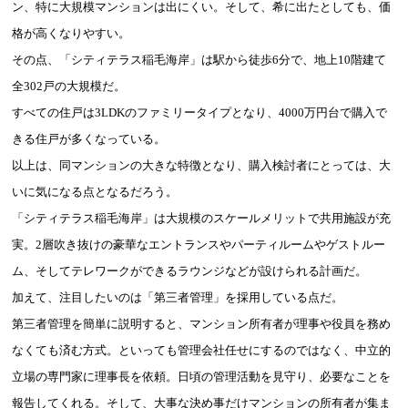
ン、特に大規模マンションは出にくい。そして、希に出たとしても、価
格が高くなりやすい。
その点、「シティテラス稲毛海岸」は駅から徒歩6分で、地上10階建て
全302戸の大規模だ。
すべての住戸は3LDKのファミリータイプとなり、4000万円台で購入で
きる住戸が多くなっている。
以上は、同マンションの大きな特徴となり、購入検討者にとっては、大
いに気になる点となるだろう。
「シティテラス稲毛海岸」は大規模のスケールメリットで共用施設が充
実。2層吹き抜けの豪華なエントランスやパーティルームやゲストルー
ム、そしてテレワークができるラウンジなどが設けられる計画だ。
加えて、注目したいのは「第三者管理」を採用している点だ。
第三者管理を簡単に説明すると、マンション所有者が理事や役員を務め
なくても済む方式。といっても管理会社任せにするのではなく、中立的
立場の専門家に理事長を依頼。日頃の管理活動を見守り、必要なことを
報告してくれる。そして、大事な決め事だけマンションの所有者が集ま