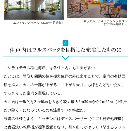
キッズルーム＆
ペアレンツサロン
エントランスホール
（2023年4月撮影）
（2023年4月撮影）
「シティテラス稲毛海岸」は各住戸内にも工夫が多い。
たとえば、間取り四隅の柱を極力住戸の外に出すことで、室内の有効面
積を拡大。天井の一部が下がる、「下がり天井」もほとんどないため、
すっきりした室内を実現している。
天井高は一般的な2ｍ40㎝を大きく凌ぐ最大2ｍ50㎝から2ｍ65㎝（1住戸
だけ除く）になっているのも注目すべき特徴だ。
設備の仕様もよく、キッチンにはディスポーザー（生ゴミ粉砕処理機）
と食器洗い乾燥機が標準設置となり、引き出しがゆっくり閉まるソフト