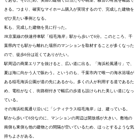
である。そのため、実際の建物で日当たりや眺望、騒音の有無を確認で
きる。つまり、確実なマイホーム購入が実現するので、完成した建物を
ぜひ見たい事例となる。
私も、完成した建物を見に行った。
JR京葉線の快速停車駅「稲毛海岸」駅から歩いて6分。このところ、千
葉県内でも駅から離れた場所のマンションを取材することが多くなった
ので、徒歩6分は近くてありがたい。
駅周辺の商業エリアを抜けると、広い道に出る。「海浜松風通り」で、
夏は海に向かう人で賑わう。というのも、千葉市内で唯一の海水浴場が
ある稲毛海浜公園が道の先にあるから。多くの人が利用する道であるた
め、電柱がなく、街路樹付きで幅広の歩道も設けられた美しい道になっ
ている。
その海浜松風通り沿いに「シティテラス稲毛海岸」は、建っている。
駅から歩いて6分なのに、マンションの周辺は開放感が大きい。敷地の
南側も東側も他の建物との間隔が空いているため、ほっとするような気
持ちよさがある。