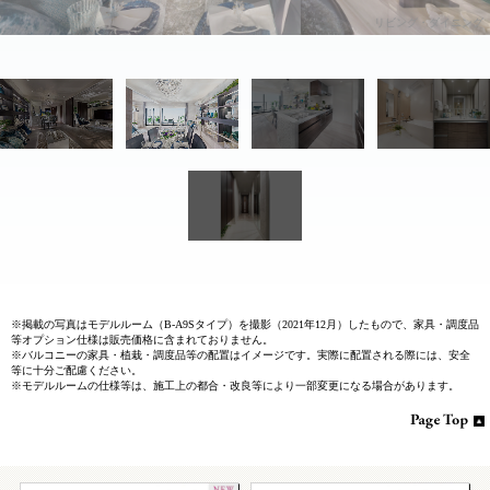
リビング・ダイニング
リビング・ダイニング
※掲載の写真はモデルルーム（B-A9Sタイプ）を撮影（2021年12月）したもので、家具・調度品
等オプション仕様は販売価格に含まれておりません。
※バルコニーの家具・植栽・調度品等の配置はイメージです。実際に配置される際には、安全
等に十分ご配慮ください。
※モデルルームの仕様等は、施工上の都合・改良等により一部変更になる場合があります。