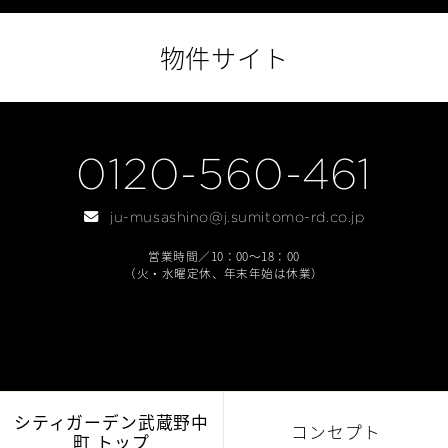
物件サイト
0120-560-461
ju-musashino@j.sumitomo-rd.co.jp
営業時間／10：00～18：00
（火・水曜定休、年末年始は休業）
シティガーデン武蔵野中
コンセプト
町 トップ