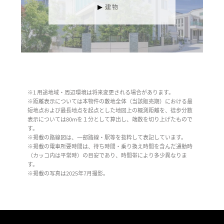
建物
※1 用途地域・周辺環境は将来変更される場合があります。
※距離表示については本物件の敷地全体（当該販売期）における最
短地点および最長地点を起点とした地図上の概測距離を、徒歩分数
表示については80mを１分として算出し、端数を切り上げたもので
す。
※掲載の路線図は、一部路線・駅等を抜粋して表記しています。
※掲載の電車所要時間は、待ち時間・乗り換え時間を含んだ通勤時
（カッコ内は平常時）の目安であり、時間帯により多少異なりま
す。
※掲載の写真は2025年7月撮影。