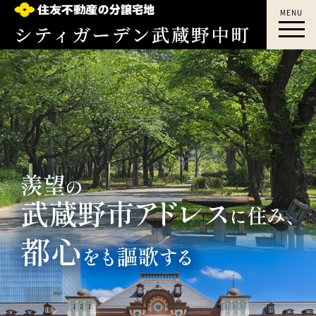
MENU
吉祥寺｜三鷹｜シティガーデン武蔵野中町｜三
鷹駅｜JU武蔵野中町｜住友不動産