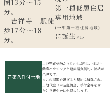
圏13分
～15
第一種低層住居
分。
専用地域
「
吉祥寺
」
駅徒
(一部第一種住居地域)
歩17分
～18
に誕生
。
分。
※1
土地売買契約から3ヶ月以内に、住友不
動産ハウジングと建築請負契約の締結が
条件です。
建築条件付土地
※この期限を過ぎると契約は解除され、
土地代金（申込証拠金、手付金等を含
む）を速やかに返還致します。