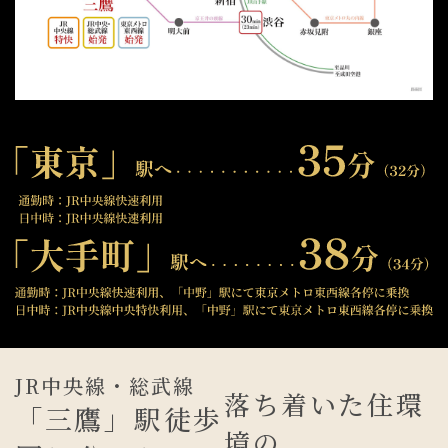
JR中央線・総武線
落ち着いた住環
「
三鷹
」
駅徒歩
境の