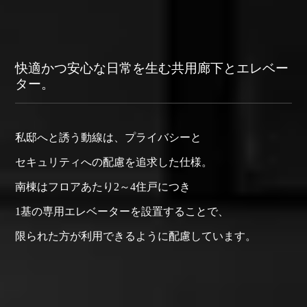
快適かつ安心な日常を生む共用廊下とエレベー
ター。
私邸へと誘う動線は、
プライバシーと
セキュリティへの配慮を
追求した仕様。
南棟はフロアあたり
2～4住戸につき
1基の専用エレベーターを
設置することで、
限られた方が
利用できるように
配慮しています。