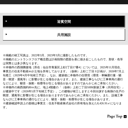
迎賓空間
共用施設
※掲載の竣工写真は、2022年3月、2023年3月に撮影したものです。
※掲載のエントランスフロア概念図は計画段階の図面を基に描き起こしたもので、形状・色等
は実際とは多少異なります。
※本物件の西側隣接地［所在：仙台市青葉区上杉2丁目17番4］については、2025年11月現在、
事業主の住友不動産㈱が土地を所有しております。（仮称）上杉二丁目Ⅱ計画が、2026年7月上
旬着工（2029年4月中旬竣工予定）。なお、建築後に本物件の住環境（環境・車輛通行量・騒
音・眺望・通風等）に影響が生じる場合があります。また、建築工事ならびに工事車両の通行
などにより、騒音・振動・粉塵等が生じる場合がありますのであらかじめご承知ください。
※本物件の南西側約80ｍ先に、地上4階建の「（仮称）上杉二丁目SHM新築工事（共同住宅）」
が建築中です（2026年5月下旬竣工予定）。この建物が竣工しますと今回分譲する南側の住戸の
眺望、通風等に影響が生じる場合がありますのであらかじめご承知ください。また、設備工事
ならびに工事車両の通行などにより、騒音・振動・粉塵等が生じる場合があります。
※建築確認申請上の面積は事業主：住友不動産株式会社の所有地を加えた8,426.91㎡になりま
す。