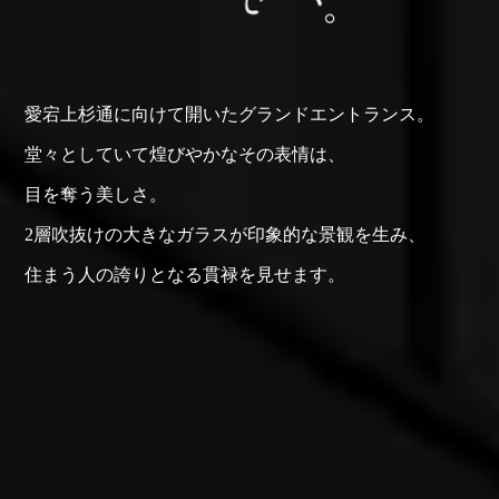
愛宕上杉通に
向けて開いた
グランド
エントランス。
堂々としていて
煌びやかな
その表情は、
目を奪う美しさ。
2層吹抜けの
大きなガラスが
印象的な景観を生み、
住まう人の
誇りとなる
貫禄を見せます。