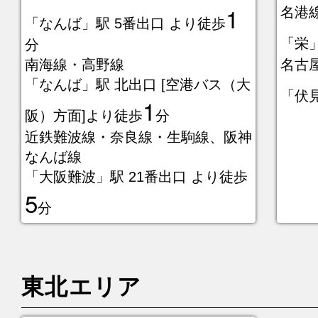
1
名港
「なんば」駅 5番出口 より徒歩
「栄
分
南海線・高野線
名古
「なんば」駅 北出口 [空港バス（大
「伏
1
阪）方面]より徒歩
分
近鉄難波線・奈良線・生駒線、阪神
なんば線
「大阪難波」駅 21番出口 より徒歩
5
分
東北エリア