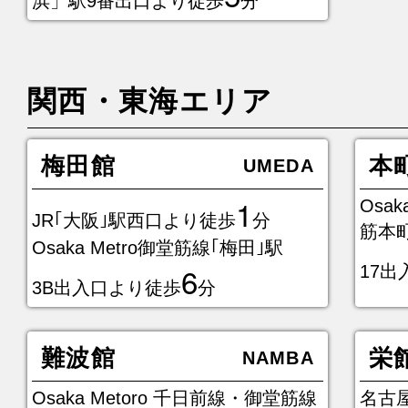
浜」駅9番出口より徒歩
分
関西・東海エリア
梅田館
本
UMEDA
1
Osa
JR｢大阪｣駅西口より徒歩
分
筋本
Osaka Metro御堂筋線｢梅田｣駅
6
17
3B出入口より徒歩
分
難波館
栄
NAMBA
Osaka Metoro 千日前線・御堂筋線
名古