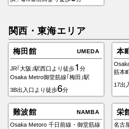
関西・東海エリア
梅田館
本
UMEDA
1
Osa
JR｢大阪｣駅西口より徒歩
分
筋本
Osaka Metro御堂筋線｢梅田｣駅
6
17
3B出入口より徒歩
分
難波館
栄
NAMBA
Osaka Metoro 千日前線・御堂筋線
名古