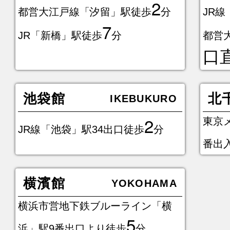
2
都営大江戸線「汐留」駅徒歩
分
JR
7
JR「新橋」駅徒歩
分
都営
口
池袋館
北
IKEBUKURO
2
東京
JR線「池袋」駅34出口徒歩
分
番出
横濱館
YOKOHAMA
横浜市営地下鉄ブルーライン「横
5
浜」駅9番出口より徒歩
分