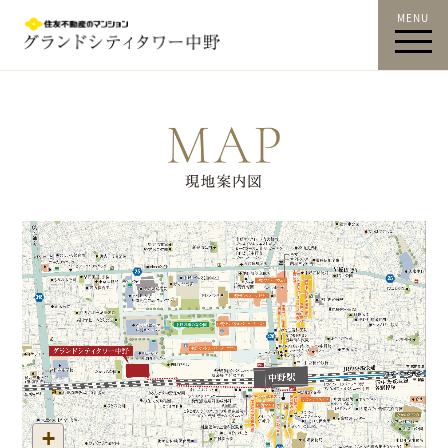
MENU
中野駅徒歩9分｜グランド
シティタワー中野｜中野区
新築マンション｜現地案内
図｜すみふ中野｜住友不動
産
+