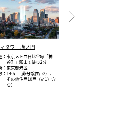
ィタワー虎ノ門
グランドヒルズ恵比寿
通：東京メトロ日比谷線「神
交 通：相鉄・JR直通線「
谷町」駅まで徒歩2分
寿」駅まで徒歩8分
所：東京都港区
住 所：東京都渋谷区
数：140戸〔非分譲住戸2戸、
総戸数：310戸(※非分譲住戸
その他住戸10戸（※1）含
む)
む〕