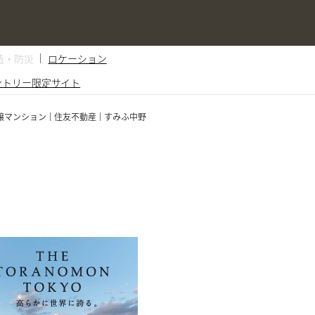
造・防災
ロケーション
ントリー
限定サイト
譲マンション
住友不動産
すみふ中野