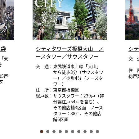
池袋
シティタワーズ板橋大山 ノ
シテ
ースタワー／サウスタワー
「東
交 
分
交 通：東武鉄道東上線「大山」
住 
から徒歩3分（サウスタワ
05戸
総戸
ー）／徒歩4分（ノースタ
区
ワー）
住 所：東京都板橋区
総戸数：サウスタワー：239戸（非
分譲住戸54戸を含む）、
その他店舗3区画 ノース
タワー：88戸、その他店
舗6区画