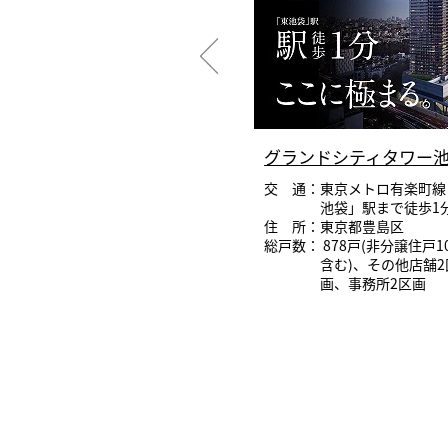
ィタワーズ上板橋イース
グランドシティタワー
セントラル
交 通：東京メトロ有楽町線
池袋」駅まで徒歩1
通：東武鉄道東上線「上板
住 所：東京都豊島区
橋」駅まで徒歩1分～2分
総戸数： 878戸(非分譲住戸1
所：東京都板橋区
含む)、その他店舗2
数：425戸（非分譲住戸95戸
画、事務所2区画
含む）