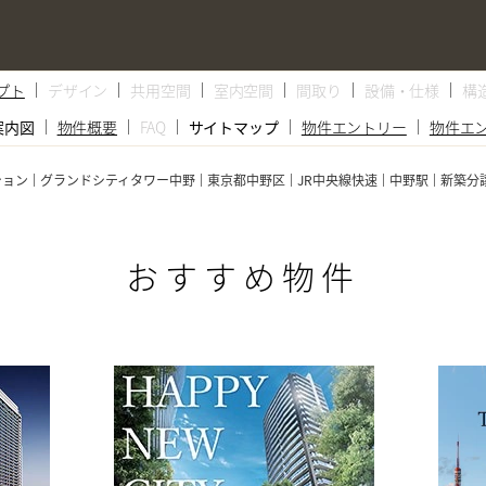
プト
デザイン
共用空間
室内空間
間取り
設備・仕様
構
案内図
物件概要
FAQ
サイトマップ
物件エントリー
物件エ
ション
グランドシティタワー中野
東京都中野区
JR中央線快速
中野駅
新築分
おすすめ物件