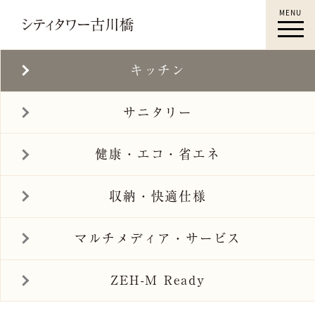
MENU
古川橋駅徒歩4分｜シティタワー古川橋｜門真
市 新築マンション｜キッチン｜すみふ古川橋
キッチン
｜住友不動産
サニタリー
健康・エコ・省エネ
収納・快適仕様
マルチメディア・
サービス
ZEH-M Ready