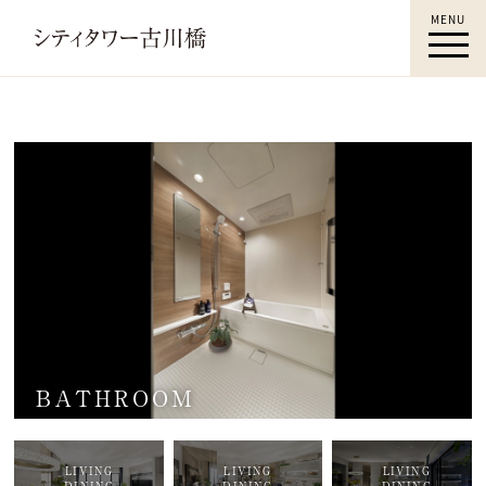
MENU
古川橋駅徒歩4分｜シティタワー古川橋｜門真
市 新築マンション｜室内空間｜すみふ古川橋
｜住友不動産
BATHROOM
LIVING
LIVING
LIVING
DINING
DINING
DINING