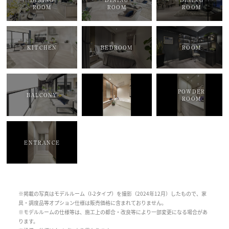
ROOM
ROOM
ROOM
KITCHEN
BEDROOM
ROOM
POWDER
BALCONY
ROOM
ENTRANCE
※掲載の写真はモデルルーム（I-2タイプ）を撮影（2024年12月）したもので、家
具・調度品等オプション仕様は販売価格に含まれておりません。
※モデルルームの仕様等は、施工上の都合・改良等により一部変更になる場合があ
ります。