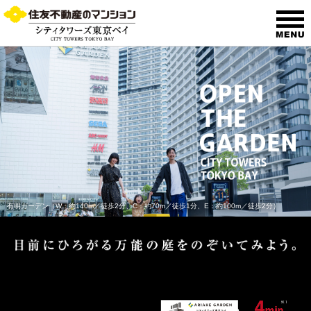
有明ガーデン（W：約140m／徒歩2分、
C：約70m／徒歩1分、
E：約100m／徒歩2分）