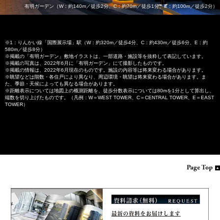
有明ガーデン
（W：約140m／徒歩2分、
C：約70m／徒歩1分、
E：約100m／徒歩2分）
※1：りんかい線「国際展示場」駅（W：約320m／徒歩4分、C：約430m／徒歩6分、E：約
580m／徒歩8分）
※掲載の「有明ガーデン」敷地イラストは、一部道路・施設等を抜粋して表記しています。
※掲載の写真は、2022年6月に「有明ガーデン」にて撮影したものです。
※掲載の情報は、2022年6月現在のものです。施設の内容等は将来変わる場合があります。
※眺望などは階数・各住戸により異なり、周辺環境・眺望は将来変わる場合があります。ま
た、季節・天候によっても異なる場合があります。
※距離表示については地図上の概測距離を、徒歩分数表示については80mを1分として算出し、
端数を切り上げたものです。（凡例：W＝WEST TOWER、C＝CENTRAL TOWER、E＝EAST
TOWER）