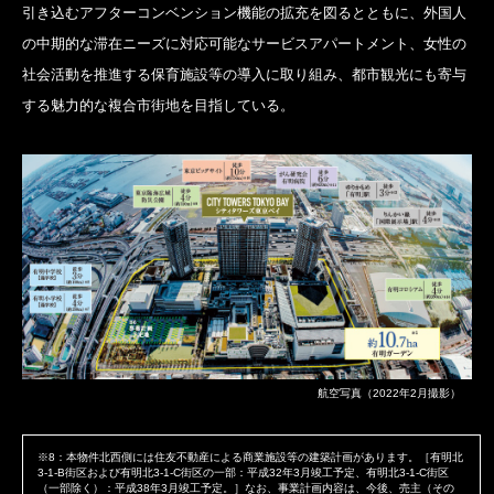
引き込むアフターコンベンション機能の拡充を図るとともに、外国人
の中期的な滞在ニーズに対応可能なサービスアパートメント、女性の
社会活動を推進する保育施設等の導入に取り組み、都市観光にも寄与
する魅力的な複合市街地を目指している。
航空写真（2022年2月撮影）
※8：本物件北西側には住友不動産による商業施設等の建築計画があります。［有明北
3-1-B街区および有明北3-1-C街区の一部：平成32年3月竣工予定、有明北3-1-C街区
（一部除く）：平成38年3月竣工予定。］なお、事業計画内容は、今後、売主（その