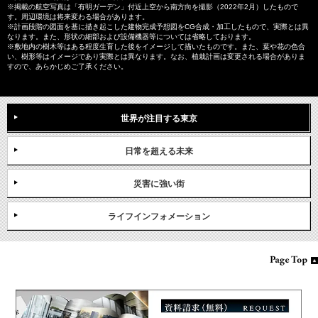
※掲載の航空写真は「有明ガーデン」付近上空から南方向を撮影（2022年2月）したもので
す。周辺環境は将来変わる場合があります。
※計画段階の図面を基に描き起こした建物完成予想図をCG合成・加工したもので、実際とは異
なります。また、形状の細部および設備機器等については省略しております。
※敷地内の樹木等はある程度生育した後をイメージして描いたものです。また、葉や花の色合
い、樹形等はイメージであり実際とは異なります。なお、植栽計画は変更される場合がありま
すので、あらかじめご了承ください。
世界が注目する東京
日常を超える未来
災害に強い街
ライフインフォメーション