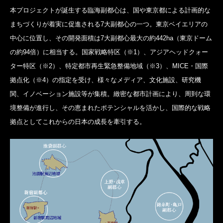
本プロジェクトが誕生する臨海副都心は、国や東京都による計画的な
まちづくりが着実に促進される7大副都心の一つ。東京ベイエリアの
中心に位置し、その開発面積は7大副都心最大の約442ha（東京ドーム
の約94倍）に相当する。国家戦略特区（※1）、アジアヘッドクォー
ター特区（※2）、特定都市再生緊急整備地域（※3）、MICE・国際
拠点化（※4）の指定を受け、様々なメディア、文化施設、研究機
関、イノベーション施設等が集積。緻密な都市計画により、周到な環
境整備が進行し、その恵まれたポテンシャルを活かし、国際的な戦略
拠点としてこれからの日本の成長を牽引する。