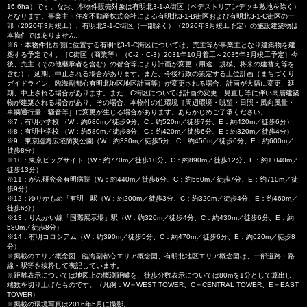
16.6ha）です。なお、本物件販売対象は有明北3-1-A街区（ペデストリアンデッキ敷地を除く）
となります。事業主・住友不動産株式会社による有明北3-1-B街区および有明北3-1-C街区の一
部（2020年3月竣工）、有明北3-1-C街区（一部除く）（2026年3月竣工予定）の施設建築物は
本物件ではありません。
※6：本物件北西側に位置する有明北3-1-C街区については、売主等が事業主となり建築物を建
築する予定です。［C街区（商業等）（C-2・C-3）2031年10月着工～2035年3月竣工予定］今
後、売主（その他継承者を含む）の都合等により計画が変更（用途、規模、将来の建替え等を
含む）、延期、中止される場合があります。また、今後行政の策定する上位計画（まちづくり
ガイドライン、臨海副都心有明北地区地区計画等）が変更される場合、計画が大幅に変更、延
期、中止される場合があります。また、C街区については計画の変更・見直し等に伴い高層建築
物が建築される場合があり、その場合、本物件の住環境［周辺環境・眺望・日照・風向風量・
車輌通行量・騒音等］に変更が生じる場合があります。あらかじめご了承ください。
※7：有明小学校 （W：約680m／徒歩9分、C：約520m／徒歩7分、E：約420m／徒歩6分）
※8：有明中学校 （W：約580m／徒歩8分、C：約420m／徒歩6分、E：約320m／徒歩4分）
※9：東京臨海広域防災公園（W：約330m／徒歩5分、C：約450m／徒歩6分、E：約600m／
徒歩8分）
※10：東京ビッグサイト（W：約770m／徒歩10分、C：約890m／徒歩12分、E：約1,040m／
徒歩13分）
※11：がん研究会有明病院（W：約440m／徒歩6分、C：約560m／徒歩7分、E：約710m／徒
歩9分）
※12：ゆりかもめ「有明」駅（W：約200m／徒歩3分、C：約320m／徒歩4分、E：約460m／
徒歩6分）
※13：りんかい線「国際展示場」駅（W：約320m／徒歩4分、C：約430m／徒歩6分、E：約
580m／徒歩8分）
※14：有明コロシアム（W：約390m／徒歩5分、C：約470m／徒歩6分、E：約620m／徒歩8
分）
※掲載のエリア概念図、臨海副都心エリア概念図、有明北地区エリア概念図は、一部道路・路
線・駅等を抜粋して表記しています。
※距離表示については地図上の概測距離を、徒歩分数表示については80mを1分として算出し、
端数を切り上げたものです。（凡例：W＝WEST TOWER、C＝CENTRAL TOWER、E＝EAST
TOWER）
※掲載の環境写真は2016年5月に撮影。