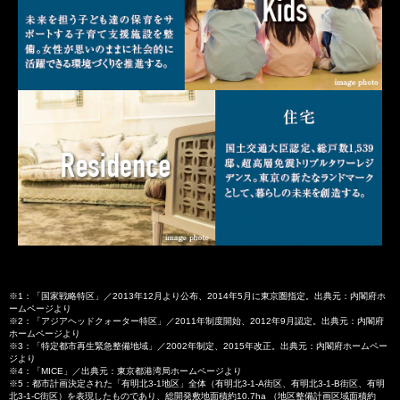
※1：「国家戦略特区」／2013年12月より公布、2014年5月に東京圏指定。出典元：内閣府ホ
ームページより
※2：「アジアヘッドクォーター特区」／2011年制度開始、2012年9月認定。出典元：内閣府
ホームページより
※3：「特定都市再生緊急整備地域」／2002年制定、2015年改正。出典元：内閣府ホームペー
ジより
※4：「MICE」／出典元：東京都港湾局ホームページより
※5：都市計画決定された「有明北3-1地区」全体（有明北3-1-A街区、有明北3-1-B街区、有明
北3-1-C街区）を表現したものであり、総開発敷地面積約10.7ha （地区整備計画区域面積約