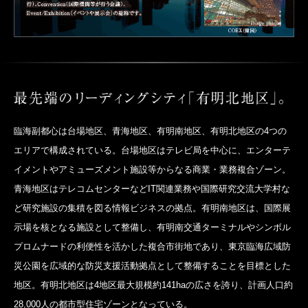
臨海副都心は台場地区、青海地区、有明南地区、有明北地区の4つの
エリアで構成されている。台場地区はテレビ局を中心に、エンターテ
イメントやアミューズメント施設等からなる商業・業務複合ゾーン。
青海地区はテレコムセンターなどIT関連業務や国際研究交流大学村な
ど研究施設の集積を図る情報ビジネスの拠点。有明南地区は、国際展
示場を核となる施設として整備し、有明南交通ターミナルやシンボル
プロムナードの利便性を活かした複合市街地であり、東京臨海広域防
災公園を広域的な防災支援活動拠点として整備することを目標とした
地区。有明北地区は4地区最大規模約141haの広さを誇り、計画人口約
28,000人の都市型住宅ゾーンとなっている。