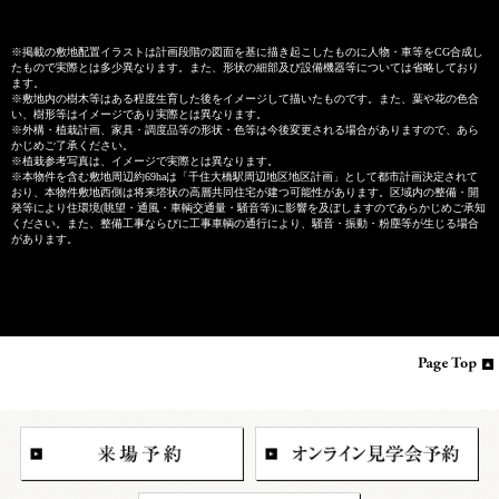
※掲載の敷地配置イラストは計画段階の図面を基に描き起こしたものに人物・車等をCG合成し
たもので実際とは多少異なります。また、形状の細部及び設備機器等については省略しており
ます。
※敷地内の樹木等はある程度生育した後をイメージして描いたものです。また、葉や花の色合
い、樹形等はイメージであり実際とは異なります。
※外構・植栽計画、家具・調度品等の形状・色等は今後変更される場合がありますので、あら
かじめご了承ください。
※植栽参考写真は、イメージで実際とは異なります。
※本物件を含む敷地周辺約69haは「千住大橋駅周辺地区地区計画」として都市計画決定されて
おり、本物件敷地西側は将来塔状の高層共同住宅が建つ可能性があります。区域内の整備・開
発等により住環境(眺望・通風・車輌交通量・騒音等)に影響を及ぼしますのであらかじめご承知
ください。また、整備工事ならびに工事車輌の通行により、騒音・振動・粉塵等が生じる場合
があります。