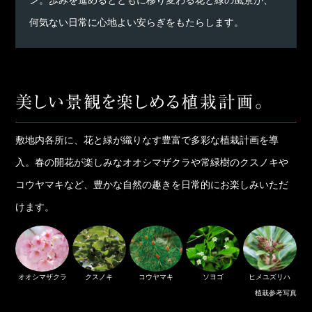
ン。歩みを進めるとともに移り変わる花と緑の風景が、
何気ない日常に心地よい安らぎをもたらします。
敷地内各所に、花と緑が織りなす豊富で多彩な植栽計画を導
入。春の開花が楽しみなオオシマザクラや常緑樹のクスノキや
コウヤマキなど、豊かな自然の趣きを日常的にお楽しみいただ
けます。
オオシマザクラ
クスノキ
コウヤマキ
ソヨゴ
ヒメユズリハ
植栽参考写真