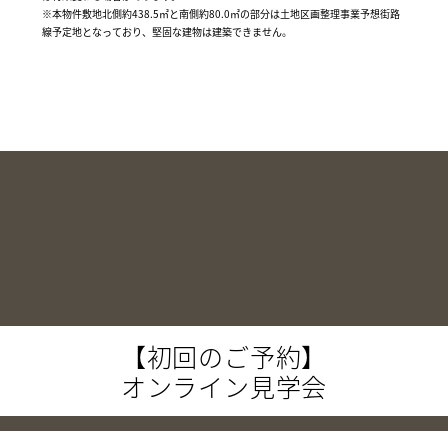
※本物件敷地北側約438.5㎡と南側約80.0㎡の部分は土地区画整理事業予想街路
線予定地となっており、堅固な建物は建築できません。
【初回のご予約】
オンライン見学会