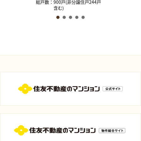
総戸数：900戸(非分譲住戸244戸
含む)