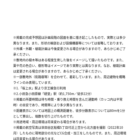
※掲載の完成予想図は計画段階の図面を基に描き起こしたもので、実際とは多少
異なります。また、形状の細部および設備機器等については省略しております。
※外構・外観・植栽計画は今後変更される場合がありますので、あらかじめご了
承ください。
※敷地内の樹木等はある程度生育した後をイメージして描いたものです。また、
葉や花の色合い、樹形等はイメージであり実際とは異なります。なお、植栽計画
は変更される場合がありますので、あらかじめご了承ください。
※一部敷地外（街路樹等）を合わせて、着彩しています。また、周辺建物を概略
ラインのみ表現しています。
※1.「桜上水」駅より京王線急行利用
※2.小田急小田原線「経堂」駅（約1,750m／徒歩22分）
※掲載の所要時間は待ち時間・乗り換え時間を含んだ通勤時（カッコ内は平常
時）の目安であり、時間帯により多少異なります。
※距離表示については地図上の概測距離を、徒歩分数表示については80ｍを1分
として算出し、端数を切り上げたものです。
※用途地域・周辺環境は将来変わる場合があります。
※掲載の航空写真は世田谷区船橋5丁目付近上空から北方面を撮影（2022年10
月）したものに現地部分の光などCG合成・加工をしたものです。また、周辺環境
は将来変わる場合があります。