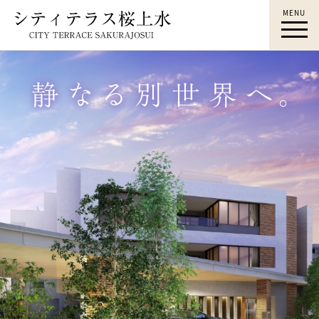
MENU
桜上水駅徒歩12分｜シティテ
ラス桜上水｜桜上水 新築マン
ション｜すみふ桜上水｜住友
不動産