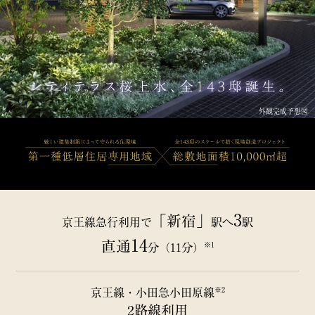
外観完成予想図
3
「新宿」
京王線急行利用で
駅へ
駅
14
直通
※1
分（11分）
※2
京王線・小田急小田原線
2路線利用